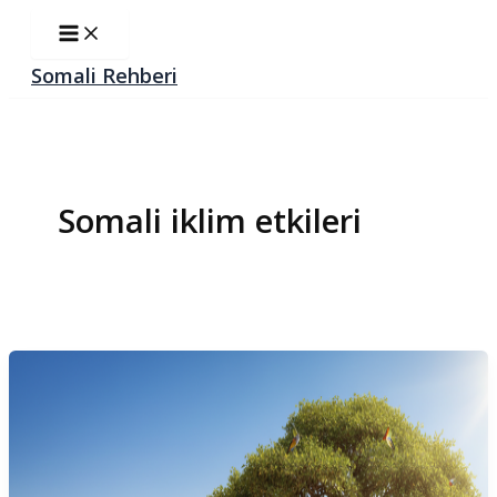
İçeriğe
Main
Menu
atla
Somali Rehberi
Somali iklim etkileri