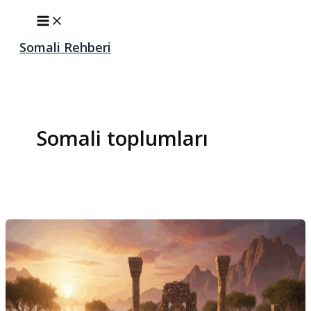
İçeriğe
Main
Menu
atla
Somali Rehberi
Somali toplumları